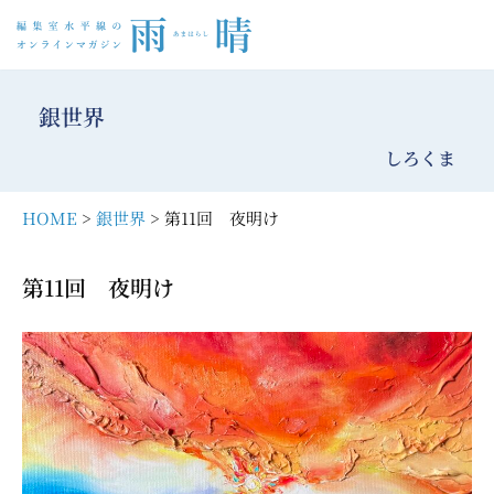
コ
ン
銀世界
テ
ン
しろくま
ツ
へ
HOME
>
銀世界
> 第11回 夜明け
ス
キ
第11回 夜明け
ッ
プ