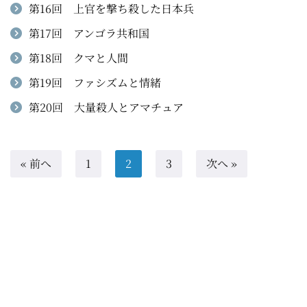
第16回 上官を撃ち殺した日本兵
第17回 アンゴラ共和国
第18回 クマと人間
第19回 ファシズムと情緒
第20回 大量殺人とアマチュア
« 前へ
1
2
3
次へ »