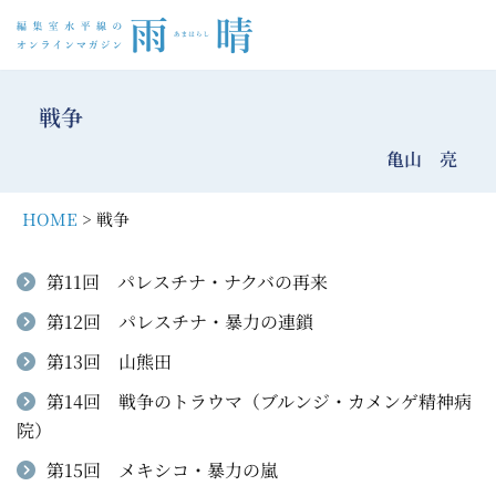
コ
ン
戦争
テ
ン
亀山 亮
ツ
へ
HOME
> 戦争
ス
キ
第11回 パレスチナ・ナクバの再来
ッ
第12回 パレスチナ・暴力の連鎖
プ
第13回 山熊田
第14回 戦争のトラウマ（ブルンジ・カメンゲ精神病
院）
第15回 メキシコ・暴力の嵐