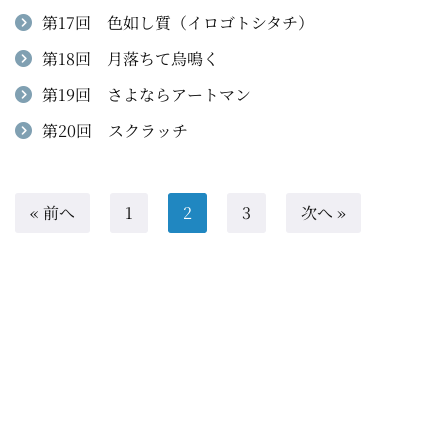
第17回 色如し質（イロゴトシタチ）
第18回 月落ちて烏鳴く
第19回 さよならアートマン
第20回 スクラッチ
« 前へ
1
2
3
次へ »