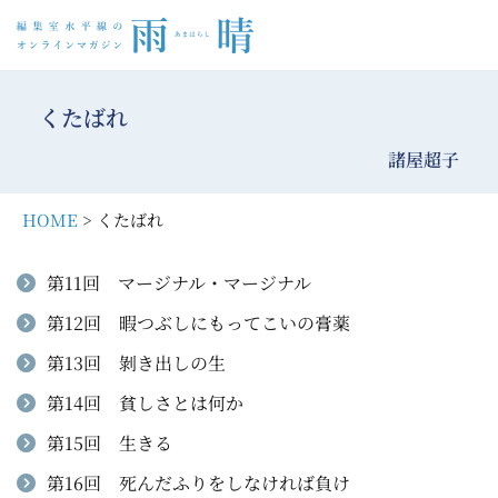
コ
ン
くたばれ
テ
ン
諸屋超子
ツ
へ
HOME
> くたばれ
ス
キ
第11回 マージナル・マージナル
ッ
第12回 暇つぶしにもってこいの膏薬
プ
第13回 剝き出しの生
第14回 貧しさとは何か
第15回 生きる
第16回 死んだふりをしなければ負け