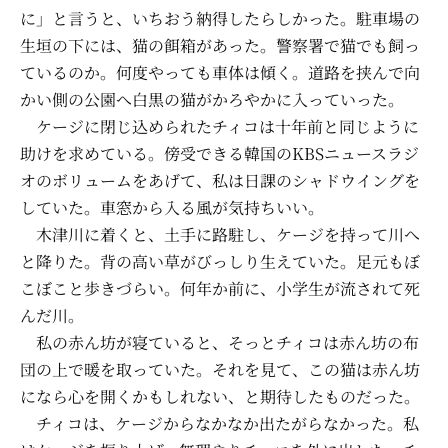
に」と言うと、いちおう納得したらしかった。駐車場の
生垣の下には、猫の餌箱があった。警察署で猫でも飼っ
ているのか。何度やっても車体は傾く。道路を挟んで向
かい側の公園へ白黒の猫がかろやかに入っていった。
ケージに閉じ込められたチィコは十年前と同じように
助けを求めている。傍受できる韓国のKBSニュースラジ
オのボリュームをあげて、私は日課のシャドウイングを
していた。車窓から入る風が気持ちいい。
木津川に着くと、土手に路駐し、ケージを持って川へ
と降りた。背の高い草がびっしり生えていた。足元もぼ
こぼこと歩きづらい。何年か前に、小学生が流されて死
んだ川。
私の赤ん坊が寝ていると、そっとチィコは赤ん坊の布
団の上で暖を取っていた。それを見て、この猫は赤ん坊
になら心を開くかもしれない、と期待したものだった。
チィコは、ケージからなかなか出たがらなかった。私