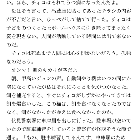
い。ほら、チィコはそれでうつ病になったんだよ。
母はそう言って、冷蔵庫に貼ってあったチラシの内容
が不吉だと言い、ひっぺがして捨てて行った。チィコは
子どものつくった段ボールハウスに引き籠ってまったく
姿を現さない。人間が活動している時間には出て来ない
のだ。
チィコは死ぬまで人間には心を開かないだろう。孤独
なのだろう。
オンマ！ 餌のキカイが空だよ！
朝、甲高いジュンの声。自動餌やり機はいつの間にか
空になっていたが私はそれにちっとも気がつかなった。
餌を補充すると、すぐにチィコがしずかにやってきては
餌を爆食いした。この猫は、餌を食べなくなったのでは
なく、餌がなかったがゆえに食べなかったのか。
伏見警察署に車庫届を出しに行った。駐車場が空いて
いたので駐車練習をしていると警察官が怪訝そうな顔で
通る。「あの、駐車練習してるんです、車庫届のため