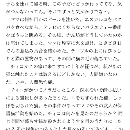
子らを連れて帰る時、この子だけどっか行っててな、気
がつかなかってん。それでずっと気がかりでな…。
ママは何杯目かのビールを注いだ。エスカルゴをパク
パク食べながら、テレビのくだらないバラエティー番組
をぼうっと眺める。その頃、赤ん坊がどうしていたのか
は忘れてしまった。ママは煙草に火を点け、ときどきお
でんの煮込み具合を確かめた。テーブルの上にはびっし
りと猫の置物があって、その間に猫の毛が落ちていた。
チィコがこの家に来てすでに十年が経つが、私があの
猫に触れたことは数えるほどしかない。人間嫌いなの
だ。いや、人間恐怖症。
チィコがかつてノラだったころ、疎水沿いで酔っ払い
による猫殺しがあったそうだ。耳をちぎられた猫、しっ
ぽを切られた猫。その事件があってママやその友人が保
護猫活動を始めた。チィコは何かを見たのだろうか？ 同
じ空間で暮らす猫が殺されるようすを目の当たりにした
の？ その緑色のつるんとした目をのぞいてみても、この