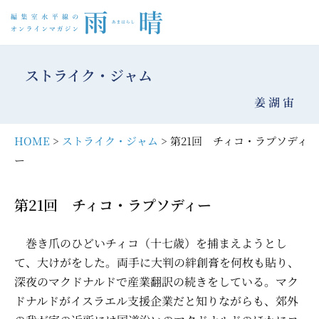
コ
ン
ストライク・ジャム
テ
ン
姜 湖 宙
ツ
へ
HOME
>
ストライク・ジャム
> 第21回 チィコ・ラプソディ
ス
ー
キ
ッ
第21回 チィコ・ラプソディー
プ
巻き爪のひどいチィコ（十七歳）を捕まえようとし
て、大けがをした。両手に大判の絆創膏を何枚も貼り、
深夜のマクドナルドで産業翻訳の続きをしている。マク
ドナルドがイスラエル支援企業だと知りながらも、郊外