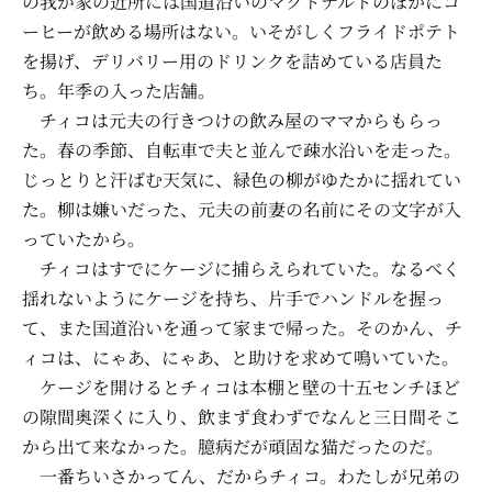
の我が家の近所には国道沿いのマクドナルドのほかにコ
ーヒーが飲める場所はない。いそがしくフライドポテト
を揚げ、デリバリー用のドリンクを詰めている店員た
ち。年季の入った店舗。
チィコは元夫の行きつけの飲み屋のママからもらっ
た。春の季節、自転車で夫と並んで疎水沿いを走った。
じっとりと汗ばむ天気に、緑色の柳がゆたかに揺れてい
た。柳は嫌いだった、元夫の前妻の名前にその文字が入
っていたから。
チィコはすでにケージに捕らえられていた。なるべく
揺れないようにケージを持ち、片手でハンドルを握っ
て、また国道沿いを通って家まで帰った。そのかん、チ
ィコは、にゃあ、にゃあ、と助けを求めて鳴いていた。
ケージを開けるとチィコは本棚と壁の十五センチほど
の隙間奥深くに入り、飲まず食わずでなんと三日間そこ
から出て来なかった。臆病だが頑固な猫だったのだ。
一番ちいさかってん、だからチィコ。わたしが兄弟の