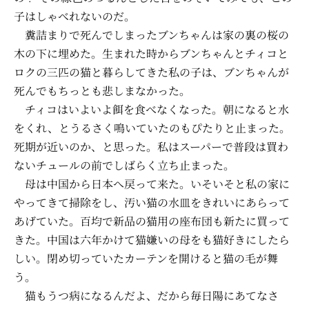
子はしゃべれないのだ。
糞詰まりで死んでしまったブンちゃんは家の裏の桜の
木の下に埋めた。生まれた時からブンちゃんとチィコと
ロクの三匹の猫と暮らしてきた私の子は、ブンちゃんが
死んでもちっとも悲しまなかった。
チィコはいよいよ餌を食べなくなった。朝になると水
をくれ、とうるさく鳴いていたのもぴたりと止まった。
死期が近いのか、と思った。私はスーパーで普段は買わ
ないチュールの前でしばらく立ち止まった。
母は中国から日本へ戻って来た。いそいそと私の家に
やってきて掃除をし、汚い猫の水皿をきれいにあらって
あげていた。百均で新品の猫用の座布団も新たに買って
きた。中国は六年かけて猫嫌いの母をも猫好きにしたら
しい。閉め切っていたカーテンを開けると猫の毛が舞
う。
猫もうつ病になるんだよ、だから毎日陽にあてなさ