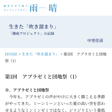
コ
ン
生きた「吹き溜まり」
テ
「湘南プロジェクト」の記録
ン
中里佳苗
ツ
へ
HOME
>
生きた「吹き溜まり」
> 第1回 アブラゼミと団地
ス
祭（1）
キ
ッ
プ
第1回 アブラゼミと団地祭（1）
０．アブラゼミと団地祭
今年も、アブラゼミの声がやけに大きく聞こえる季節
がやってきた。ミーンミーンといった夏の高い空を思わ
せるようなミンミンゼミではなく、ジリジリという重低