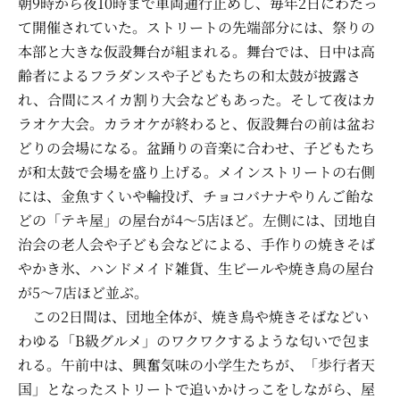
朝9時から夜10時まで車両通行止めし、毎年2日にわたっ
て開催されていた。ストリートの先端部分には、祭りの
本部と大きな仮設舞台が組まれる。舞台では、日中は高
齢者によるフラダンスや子どもたちの和太鼓が披露さ
れ、合間にスイカ割り大会などもあった。そして夜はカ
ラオケ大会。カラオケが終わると、仮設舞台の前は盆お
どりの会場になる。盆踊りの音楽に合わせ、子どもたち
が和太鼓で会場を盛り上げる。メインストリートの右側
には、金魚すくいや輪投げ、チョコバナナやりんご飴な
どの「テキ屋」の屋台が4～5店ほど。左側には、団地自
治会の老人会や子ども会などによる、手作りの焼きそば
やかき氷、ハンドメイド雑貨、生ビールや焼き鳥の屋台
が5～7店ほど並ぶ。
この2日間は、団地全体が、焼き鳥や焼きそばなどい
わゆる「B級グルメ」のワクワクするような匂いで包ま
れる。午前中は、興奮気味の小学生たちが、「歩行者天
国」となったストリートで追いかけっこをしながら、屋