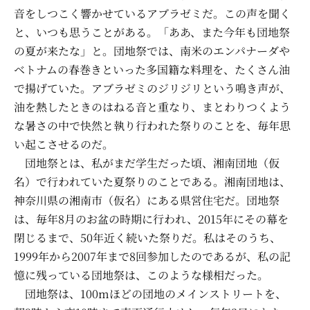
音をしつこく響かせているアブラゼミだ。この声を聞く
と、いつも思うことがある。「ああ、また今年も団地祭
の夏が来たな」と。団地祭では、南米のエンパナーダや
ベトナムの春巻きといった多国籍な料理を、たくさん油
で揚げていた。アブラゼミのジリジリという鳴き声が、
油を熱したときのはねる音と重なり、まとわりつくよう
な暑さの中で快然と執り行われた祭りのことを、毎年思
い起こさせるのだ。
団地祭とは、私がまだ学生だった頃、湘南団地（仮
名）で行われていた夏祭りのことである。湘南団地は、
神奈川県の湘南市（仮名）にある県営住宅だ。団地祭
は、毎年8月のお盆の時期に行われ、2015年にその幕を
閉じるまで、50年近く続いた祭りだ。私はそのうち、
1999年から2007年まで8回参加したのであるが、私の記
憶に残っている団地祭は、このような様相だった。
団地祭は、100mほどの団地のメインストリートを、