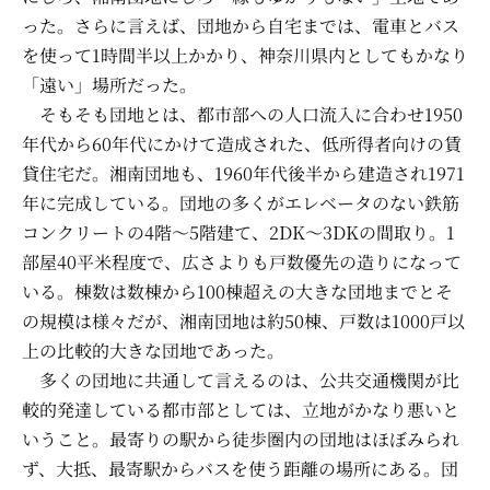
った。さらに言えば、団地から自宅までは、電車とバス
を使って1時間半以上かかり、神奈川県内としてもかなり
「遠い」場所だった。
そもそも団地とは、都市部への人口流入に合わせ1950
年代から60年代にかけて造成された、低所得者向けの賃
貸住宅だ。湘南団地も、1960年代後半から建造され1971
年に完成している。団地の多くがエレベータのない鉄筋
コンクリートの4階～5階建て、2DK～3DKの間取り。1
部屋40平米程度で、広さよりも戸数優先の造りになって
いる。棟数は数棟から100棟超えの大きな団地までとそ
の規模は様々だが、湘南団地は約50棟、戸数は1000戸以
上の比較的大きな団地であった。
多くの団地に共通して言えるのは、公共交通機関が比
較的発達している都市部としては、立地がかなり悪いと
いうこと。最寄りの駅から徒歩圏内の団地はほぼみられ
ず、大抵、最寄駅からバスを使う距離の場所にある。団