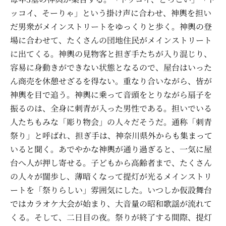
ッコイ、そーりゃ」という掛け声に合わせ、神輿を担い
だ男衆がメインストリートをゆっくりと歩く。神輿の登
場に合わせて、たくさんの団地住民がメインストリート
に出てくる。神輿の見物客と担ぎ手たちが入り混じり、
容易に身動きができない状態となるので、屋台はいった
ん商売を休憩せざるを得ない。重なり合いながら、皆が
神輿を目で追う。神輿に乗って音頭をとりながら扇子を
振るのは、全身に刺青が入った男性である。担いでいる
人たちもみな「彫り物会」の人々だそうだ。通称「刺青
祭り」と呼ばれ、担ぎ手は、神奈川県外からも集まって
いると聞く。あでやかな神輿が通り過ぎると、一気に屋
台へ人が押し寄せる。子どもから高齢者まで、たくさん
の人々が闊歩し、薄暗くなって提灯が光るメインストリ
ートを「祭りらしい」雰囲気にした。いつしか仮設舞台
ではカラオケ大会が始まり、大音量の昭和歌謡が流れて
くる。そして、二日目の夜。祭りが終了する間際、提灯