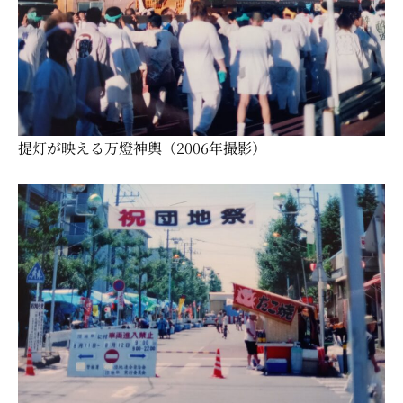
提灯が映える万燈神輿（
2006
年撮影）