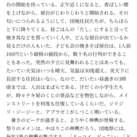
台の開始を待っている。正午近くになると、香ばしい煙
を上げながら、屋台がじわりじわりと開始される。その
匂いにつられるようにして、団地住民たちが、ちらほら
と下に降りてくる。昼ごはんの「たし」にすると言って
焼き鳥などを買っていく人や、どんな屋台が出ているか
見るだけの人もいた。子ども会の焼きそば屋台は、1人前
100円という破格の値段から、数十名の行列ができるこ
ともあった。突然の夕立に見舞われることはあっても、
たいてい天気はいつも晴天、気温は30度超え。炎天下に
長居する住民はいない。なので、だいたい昼過ぎの3時
頃までは、人出はまばらである。汗だくの小学生たち
が、時々テキ屋のくじの景品などを物色しながら、メイ
ンストリートを何度も往復しているくらいだ。ジリジ
リ・ジージーと、アブラゼミがしつこく鳴いている。
暑さのピークが過ぎると、ようやく神輿が登場する。
祭りのメインは、やはりこの神輿だろう。団地祭には、
毎年3基の神輿が集合する。「ドッコイ、どっこい」「ド