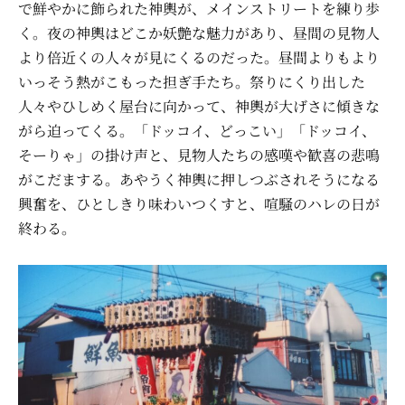
で鮮やかに飾られた神輿が、メインストリートを練り歩
く。夜の神輿はどこか妖艶な魅力があり、昼間の見物人
より倍近くの人々が見にくるのだった。昼間よりもより
いっそう熱がこもった担ぎ手たち。祭りにくり出した
人々やひしめく屋台に向かって、神輿が大げさに傾きな
がら迫ってくる。「ドッコイ、どっこい」「ドッコイ、
そーりゃ」の掛け声と、見物人たちの感嘆や歓喜の悲鳴
がこだまする。あやうく神輿に押しつぶされそうになる
興奮を、ひとしきり味わいつくすと、喧騒のハレの日が
終わる。