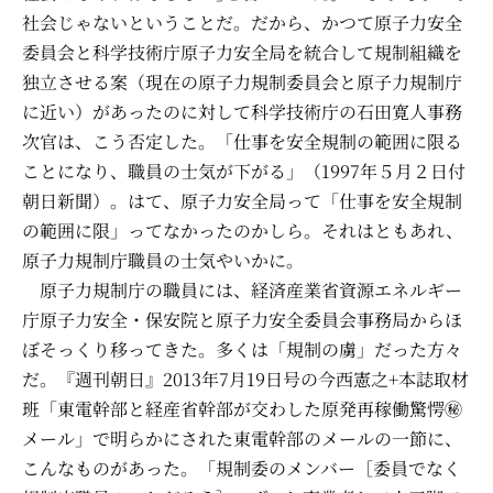
社会じゃないということだ。だから、かつて原子力安全
委員会と科学技術庁原子力安全局を統合して規制組織を
独立させる案（現在の原子力規制委員会と原子力規制庁
に近い）があったのに対して科学技術庁の石田寛人事務
次官は、こう否定した。「仕事を安全規制の範囲に限る
ことになり、職員の士気が下がる」（1997年５月２日付
朝日新聞）。はて、原子力安全局って「仕事を安全規制
の範囲に限」ってなかったのかしら。それはともあれ、
原子力規制庁職員の士気やいかに。
原子力規制庁の職員には、経済産業省資源エネルギー
庁原子力安全・保安院と原子力安全委員会事務局からほ
ぼそっくり移ってきた。多くは「規制の虜」だった方々
だ。『週刊朝日』2013年7月19日号の今西憲之+本誌取材
班「東電幹部と経産省幹部が交わした原発再稼働驚愕㊙
メール」で明らかにされた東電幹部のメールの一節に、
こんなものがあった。「規制委のメンバー［委員でなく