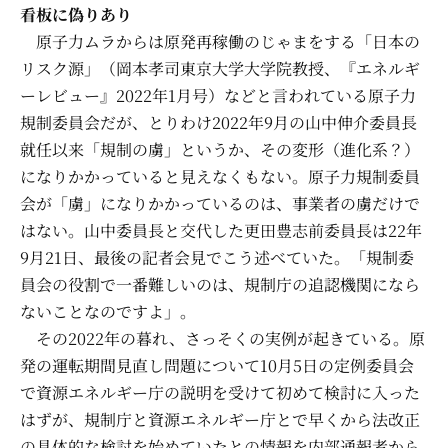
看板に偽りあり
原子力ムラからは原発再稼働のじゃまをする「日本の
リスク源」（岡本孝司東京大学大学院教授、『エネルギ
ーレビュー』2022年1月号）などと言われている原子力
規制委員会だが、とりわけ2022年9月の山中伸介委員長
就任以来「規制の虜」というか、その変形（進化系？）
になりかかっていると見えなくもない。原子力規制委員
会が「虜」になりかかっているのは、事業者の虜だけで
はない。山中委員長と交代した更田豊志前委員長は22年
9月21日、最後の記者会見でこう述べていた。「規制委
員会の役割で一番難しいのは、規制庁の追認機関になら
ないことなのですよ」。
その2022年の暮れ、さっそくの実例が起きている。原
発の運転期間見直し問題について10月5日の定例委員会
で資源エネルギー庁の説明を受けて初めて検討に入った
はずが、規制庁と資源エネルギー庁とで早くから法改正
の具体的な検討を始めていたとの情報を内部通報者から