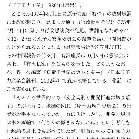
（『原子力工業』1980年4月号）。
ところが1974年9月1日に原子力船「むつ」の放射線漏
れ事故が起こり、高まった原子力行政批判を受けて75年
2月25日に原子力行政懇談会が発足、世論をなだめるべ
く12月29日に原子力安全委員会の設置を含む中間報告が
まとめられることになる（最終報告は76年7月30日）。
その中間報告の前々月、有沢座長は10月9日の懇談会の
席上、「有沢私案」なるものを示した。どのような案
か、森一久編著『原産半世紀のカレンダー』（日本原子
力産業会議刊、2002年）で森が執筆している「秘話」に
こう書かれている。
「そのころ世界的にも『安全規制と開発推進は切り離
す』のが流行で、米国のNRC（原子力規制委員会）の設
置がお手本になっていた。有沢氏はしかし、開発と規制
は車の両輪で『何らかの繋ぎがなければ』という考えを
行政懇の席上でも述べていたが、趣旨は判っても原子力