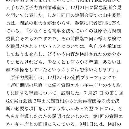
入手した原子力資料情報室が、12月21日に緊急記者会見
を開いて公表した。しかし同日の定例会見での山中委員
長は、問題の重大さがわからず、呑気に記者質問に答え
ている。「少なくとも物事を決めていくのは原子力規制
委員会そのものですので、その前段階で何か様々な検討
を職員がされるということについては、私自身も承知は
しておりませんし、どういう内容が検討されたのか分か
りませんけれども、少なくとも何らかの準備、あるいは
頭の体操をしていたというふうには想像いたします」。
原子力規制庁は、12月27日の定例ブリーフィングで
「運転期間の見直しに係る資源エネルギー庁とのやり取
りに関する経緯について」説明した。7 月27 日 の第１回
GX 実行会議で岸田文雄首相から原発再稼働等の政治決
断が必要な項目を示すよう指示があった翌28 日には、ど
ちらが主導したのかの説明はないものの、第1回の資源エ
ネルギー庁との面談に入っている。9月1日には、検討の