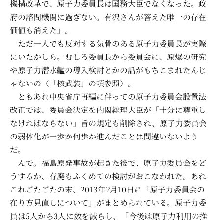
機構改革で、原子力委員長は国務大臣でなくなった。政
府の諮問機関に過ぎない。有沢さんが答えた唯一の存在
価値も消えた」。
ただ一人でも反対する気骨のある原子力委員長が実際
にいたかしら。むしろ委員長から委員会に、原爆の研究
や原子力潜水艦の導入検討とかの話がもちこまれたんじ
ゃないの（「核武装」の項参照）。
ともあれ中央省庁再編に伴っての原子力委員会設置法
改正では、委員会決定を内閣総理大臣が「十分に尊重し
なければならない」旨の規定も削除され、原子力委員会
の弱体化が一歩か何歩か進んだことは間違いないよう
だ。
んで。福島原発事故が起きた後で、原子力委員会をど
うするか、存廃もふくめての検討がおこなわれた。あれ
これごたごたの末、2013年2月10日に「原子力委員会の
在り方見直しについて」がまとめられている。原子力委
員は5人から3人に数を減らし、「今後は原子力利用の推