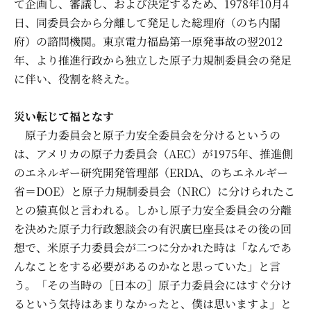
て企画し、審議し、および決定するため、1978年10月4
日、同委員会から分離して発足した総理府（のち内閣
府）の諮問機関。東京電力福島第一原発事故の翌2012
年、より推進行政から独立した原子力規制委員会の発足
に伴い、役割を終えた。
災い転じて福となす
原子力委員会と原子力安全委員会を分けるというの
は、アメリカの原子力委員会（AEC）が1975年、推進側
のエネルギー研究開発管理部（ERDA、のちエネルギー
省＝DOE）と原子力規制委員会（NRC）に分けられたこ
との猿真似と言われる。しかし原子力安全委員会の分離
を決めた原子力行政懇談会の有沢廣巳座長はその後の回
想で、米原子力委員会が二つに分かれた時は「なんであ
んなことをする必要があるのかなと思っていた」と言
う。「その当時の［日本の］原子力委員会にはすぐ分け
るという気持はあまりなかったと、僕は思いますよ」と